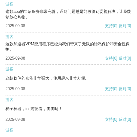
游客
这款app的售后服务非常完善，遇到问题总是能够得到妥善解决，让我能
够放心购物。
2025-09-08
支持
[0]
反对
[0]
游客
这款加速器VPM应用程序已经为我们带来了无限的隐私保护和安全性保
护。
2025-09-08
支持
[0]
反对
[0]
游客
这款软件的功能非常强大，使用起来非常方便。
2025-09-08
支持
[0]
反对
[0]
游客
梯子神器，ins随便看，美美哒！
2025-09-08
支持
[0]
反对
[0]
游客