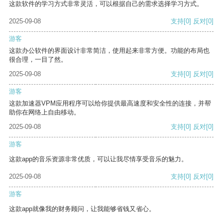
这款软件的学习方式非常灵活，可以根据自己的需求选择学习方式。
2025-09-08
支持
[0]
反对
[0]
游客
这款办公软件的界面设计非常简洁，使用起来非常方便。功能的布局也
很合理，一目了然。
2025-09-08
支持
[0]
反对
[0]
游客
这款加速器VPM应用程序可以给你提供最高速度和安全性的连接，并帮
助你在网络上自由移动。
2025-09-08
支持
[0]
反对
[0]
游客
这款app的音乐资源非常优质，可以让我尽情享受音乐的魅力。
2025-09-08
支持
[0]
反对
[0]
游客
这款app就像我的财务顾问，让我能够省钱又省心。