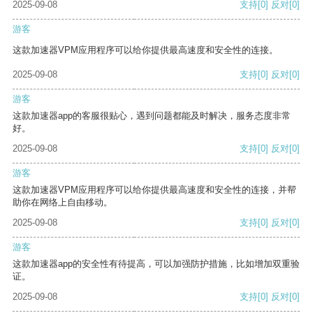
2025-09-08
支持
[0]
反对
[0]
游客
这款加速器VPM应用程序可以给你提供最高速度和安全性的连接。
2025-09-08
支持
[0]
反对
[0]
游客
这款加速器app的客服很贴心，遇到问题都能及时解决，服务态度非常
好。
2025-09-08
支持
[0]
反对
[0]
游客
这款加速器VPM应用程序可以给你提供最高速度和安全性的连接，并帮
助你在网络上自由移动。
2025-09-08
支持
[0]
反对
[0]
游客
这款加速器app的安全性有待提高，可以加强防护措施，比如增加双重验
证。
2025-09-08
支持
[0]
反对
[0]