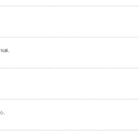
有玩腻。
心。