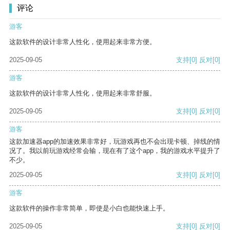
评论
游客
这款软件的设计非常人性化，使用起来非常方便。
2025-09-05
支持
[0]
反对
[0]
游客
这款软件的设计非常人性化，使用起来非常舒服。
2025-09-05
支持
[0]
反对
[0]
游客
这款加速器app的加速效果非常好，玩游戏再也不会出现卡顿、掉线的情
况了。我以前玩游戏经常会输，现在有了这个app，我的游戏水平提升了
不少。
2025-09-05
支持
[0]
反对
[0]
游客
这款软件的操作非常简单，即使是小白也能快速上手。
2025-09-05
支持
[0]
反对
[0]