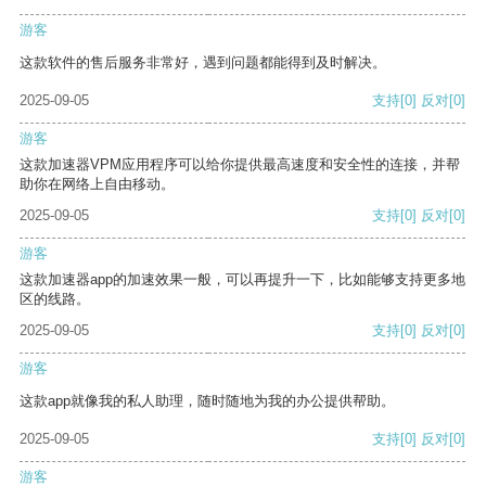
游客
这款软件的售后服务非常好，遇到问题都能得到及时解决。
2025-09-05
支持
[0]
反对
[0]
游客
这款加速器VPM应用程序可以给你提供最高速度和安全性的连接，并帮
助你在网络上自由移动。
2025-09-05
支持
[0]
反对
[0]
游客
这款加速器app的加速效果一般，可以再提升一下，比如能够支持更多地
区的线路。
2025-09-05
支持
[0]
反对
[0]
游客
这款app就像我的私人助理，随时随地为我的办公提供帮助。
2025-09-05
支持
[0]
反对
[0]
游客