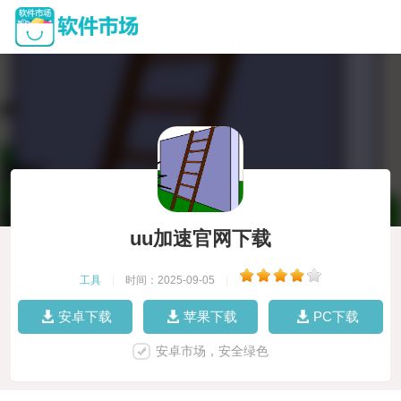
uu加速官网下载
工具
|
时间：2025-09-05
|
安卓下载
苹果下载
PC下载
安卓市场，安全绿色