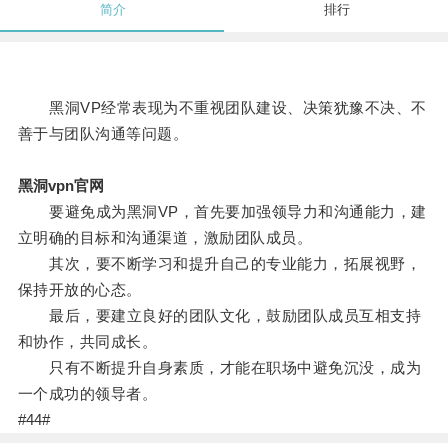
简介
排行
黑洞VP经常表现为不重视团队建设、决策犹豫不决、不
善于与团队沟通等问题。
黑洞vpn官网
要避免成为黑洞VP，首先要加强领导力和沟通能力，建
立明确的目标和沟通渠道，激励团队成员。
其次，要不断学习和提升自己的专业能力，拓展视野，
保持开放的心态。
最后，要建立良好的团队文化，鼓励团队成员互相支持
和协作，共同成长。
只有不断提升自身素质，才能在职场中避免沉没，成为
一个成功的领导者。
#44#