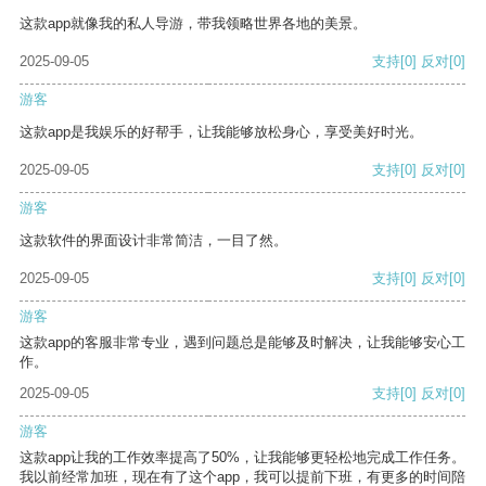
这款app就像我的私人导游，带我领略世界各地的美景。
2025-09-05
支持
[0]
反对
[0]
游客
这款app是我娱乐的好帮手，让我能够放松身心，享受美好时光。
2025-09-05
支持
[0]
反对
[0]
游客
这款软件的界面设计非常简洁，一目了然。
2025-09-05
支持
[0]
反对
[0]
游客
这款app的客服非常专业，遇到问题总是能够及时解决，让我能够安心工
作。
2025-09-05
支持
[0]
反对
[0]
游客
这款app让我的工作效率提高了50%，让我能够更轻松地完成工作任务。
我以前经常加班，现在有了这个app，我可以提前下班，有更多的时间陪