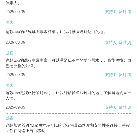
伴家人。
2025-09-05
支持
[0]
反对
[0]
游客
这款app的路线规划非常精准，让我能够快速到达目的地。
2025-09-05
支持
[0]
反对
[0]
游客
这款app的课程非常丰富，可以满足我不同的学习需求，让我能够找到自
己感兴趣的知识。
2025-09-05
支持
[0]
反对
[0]
游客
这款app是我旅行的好帮手，让我能够轻松找到目的地，了解当地的风土
人情。
2025-09-05
支持
[0]
反对
[0]
游客
这款加速器VPM应用程序可以给你提供最高速度和安全性的连接，并帮
助你在网络上自由移动。