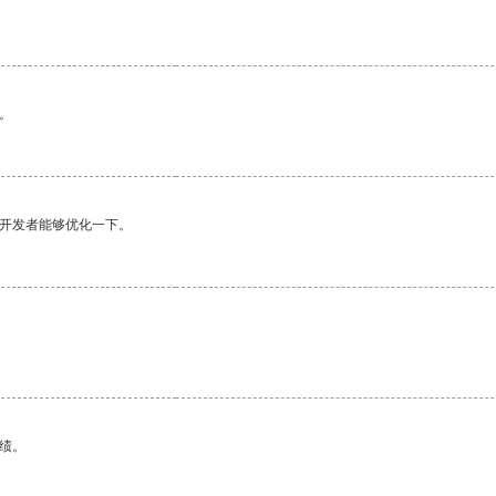
。
望开发者能够优化一下。
绩。