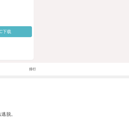
PC下载
排行
法逃脱。