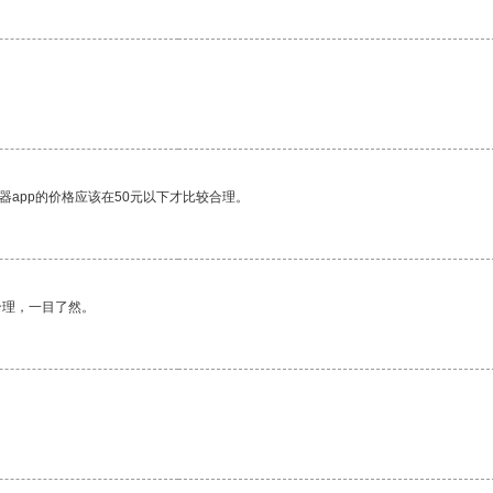
器app的价格应该在50元以下才比较合理。
合理，一目了然。