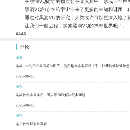
在黑洞VQ附近的物质会被吸入其中，形成一个巨
黑洞VQ的存在给宇宙带来了更多的未知和谜团，科
通过对黑洞VQ的研究，人类或许可以更深入地了
让我们一起启程，探索黑洞VQ的神奇世界吧！。
#44#
评论
游客
这款app的用户界面简洁明了，使用起来非常容易上手，让我能够快速熟
2025-08-31
游客
这款软件非常实用，可以帮助我解决很多问题。
2025-08-31
游客
这个软件我非常喜欢