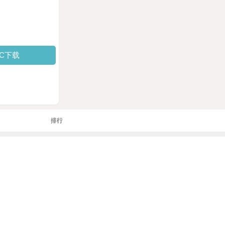
PC下载
排行