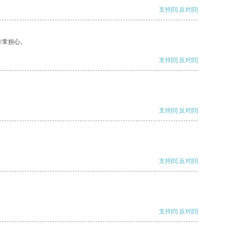
支持
[0]
反对
[0]
非常担心。
支持
[0]
反对
[0]
支持
[0]
反对
[0]
支持
[0]
反对
[0]
支持
[0]
反对
[0]