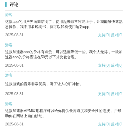
评论
游客
这款app的用户界面简洁明了，使用起来非常容易上手，让我能够快速熟
悉操作。我不用看说明书，就可以轻松使用这款app。
2025-08-31
支持
[0]
反对
[0]
游客
这款加速器app的价格有点贵，可以适当降低一些。我个人觉得，一款加
速器app的价格应该在50元以下才比较合理。
2025-08-31
支持
[0]
反对
[0]
游客
这款游戏的音乐非常优美，听了让人心旷神怡。
2025-08-31
支持
[0]
反对
[0]
游客
这款加速器VPM应用程序可以给你提供最高速度和安全性的连接，并帮
助你在网络上自由移动。
2025-08-31
支持
[0]
反对
[0]