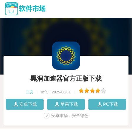
黑洞加速器官方正版下载
工具
|
时间：2025-08-31
|
安卓下载
苹果下载
PC下载
安卓市场，安全绿色