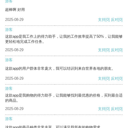
游客
超棒啊 好用
2025-08-29
支持
[0]
反对
[0]
游客
这款app是我工作上的得力助手，让我的工作效率提高了50%，让我能够
更轻松地完成工作任务。
2025-08-29
支持
[0]
反对
[0]
游客
这款app的用户群体非常庞大，我可以结识到来自世界各地的朋友。
2025-08-29
支持
[0]
反对
[0]
游客
这款app是我购物的得力助手，让我能够找到最优惠的价格，买到最合适
的商品。
2025-08-29
支持
[0]
反对
[0]
游客
这款app的商品种类非常丰富，可以满足我所有的购物需求。