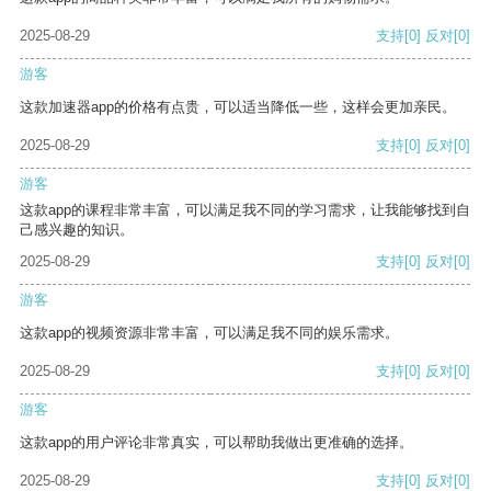
2025-08-29
支持
[0]
反对
[0]
游客
这款加速器app的价格有点贵，可以适当降低一些，这样会更加亲民。
2025-08-29
支持
[0]
反对
[0]
游客
这款app的课程非常丰富，可以满足我不同的学习需求，让我能够找到自
己感兴趣的知识。
2025-08-29
支持
[0]
反对
[0]
游客
这款app的视频资源非常丰富，可以满足我不同的娱乐需求。
2025-08-29
支持
[0]
反对
[0]
游客
这款app的用户评论非常真实，可以帮助我做出更准确的选择。
2025-08-29
支持
[0]
反对
[0]