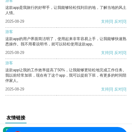
游客
这款app是我旅行的好帮手，让我能够轻松找到目的地，了解当地的风土
人情。
2025-08-29
支持
[0]
反对
[0]
游客
这款app的用户界面简洁明了，使用起来非常容易上手，让我能够快速熟
悉操作。我不用看说明书，就可以轻松使用这款app。
2025-08-29
支持
[0]
反对
[0]
游客
这款app让我的工作效率提高了50%，让我能够更轻松地完成工作任务。
我以前经常加班，现在有了这个app，我可以提前下班，有更多的时间陪
伴家人。
2025-08-29
支持
[0]
反对
[0]
友情链接
网站地图